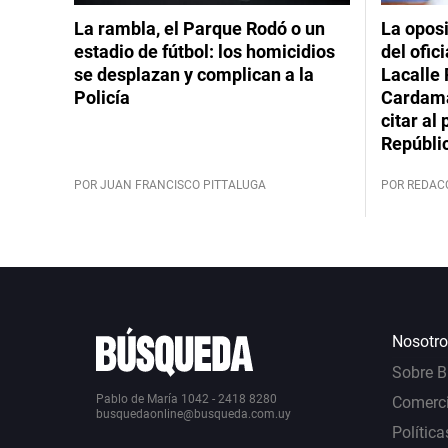
La rambla, el Parque Rodó o un
La oposi
estadio de fútbol: los homicidios
del ofic
se desplazan y complican a la
Lacalle 
Policía
Cardama
citar al
Repúbli
POR JUAN FRANCISCO PITTALUGA
POR REDAC
Nosotro
Sobre 
Pablo de María 1042 - 2418 8280
Comerci
busquedaonline@busqueda.com.uy
Política