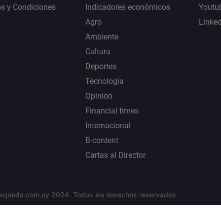
s y Condiciones
Indicadores económicos
Youtu
Agro
Linke
Ambiente
Cultura
Deportes
Tecnología
Opinión
Financial times
Internacional
B-content
Cartas al Director
squeda.com.uy 2024. Todos los derechos reservados