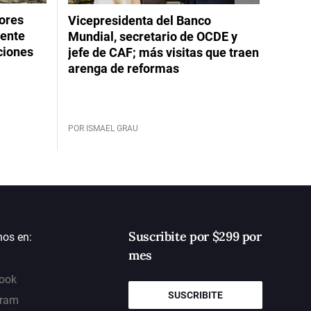
dores
Vicepresidenta del Banco
rente
Mundial, secretario de OCDE y
ciones
jefe de CAF; más visitas que traen
arenga de reformas
POR ISMAEL GRAU
Suscribite por $299 por
nos en:
mes
ook
SUSCRIBITE
gram