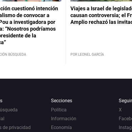
ción cuestionó intención
Viajes a Israel de legisla
ialismo de convocar a
causan controversia; el F
Pou a investigadora por
Amplio rechazó las invita
: “Nosotros podríamos
 presidente de la
ca”
CIÓN BÚSQUEDA
POR LEONEL GARCÍA
s
Secciones
Segui
Búsqueda
Política
X
al
Información
Faceb
s de privacidad
Economía
Insta