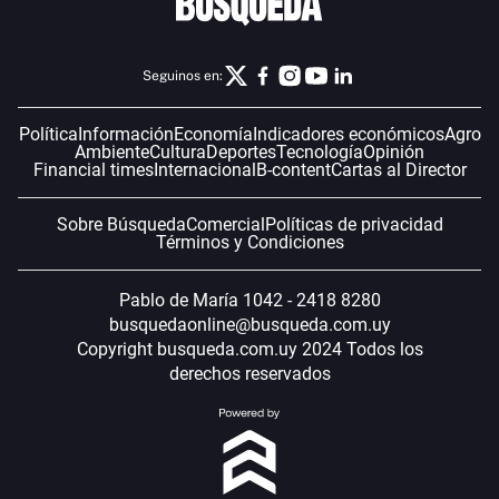
Seguinos en:
Política
Información
Economía
Indicadores económicos
Agro
Ambiente
Cultura
Deportes
Tecnología
Opinión
Financial times
Internacional
B-content
Cartas al Director
Sobre Búsqueda
Comercial
Políticas de privacidad
Términos y Condiciones
Pablo de María 1042 - 2418 8280
busquedaonline@busqueda.com.uy
Copyright busqueda.com.uy 2024 Todos los
derechos reservados