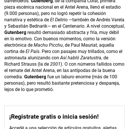
barrenderos.
Gutenberg
, de la compañía Coral, primera
pieza escénica nacional en el Antel Arena, llenó el estadio
(9.000 personas), pero no logró repetir la cohesión
narrativa y estética de
El Delirio
—también de Andrés Varela
y Sebastián Bednarik— en el Centenario. A nivel conceptual,
Gutenberg
resultó demasiado abstracta y fría, muy débil
en lo emotivo. Con buenos momentos, como la versión
electrónica de
Machu Picchu
, de Paul Mauriat, aquella
cortina de
El País
. Pero con pasajes muy trillados, como el
astronauta alunizando con
Así habló Zaratustra
, de
Richard Strauss (la de
2001
). O con números fallidos como
el remate del Antel Arena, en las antípodas de la buena
comedia.
Gutenberg
fue un laburo enorme (más de 100
personas), pero resultó bastante pretenciosa y despareja,
lejos de lo que prometió.
¡Registrate gratis o inicia sesión!
Accedé a una selección de artículos gratuitos, alertas