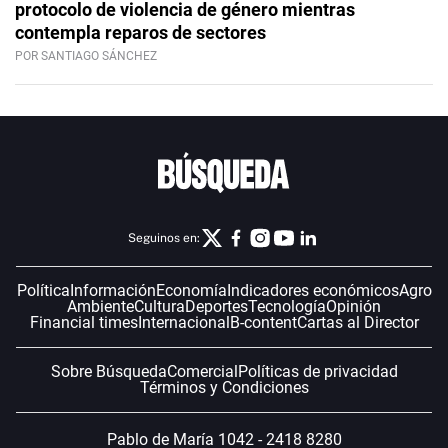
protocolo de violencia de género mientras
contempla reparos de sectores
POR SANTIAGO SÁNCHEZ
Seguinos en:
Política
Información
Economía
Indicadores económicos
Agro
Ambiente
Cultura
Deportes
Tecnología
Opinión
Financial times
Internacional
B-content
Cartas al Director
Sobre Búsqueda
Comercial
Políticas de privacidad
Términos y Condiciones
Pablo de María 1042 - 2418 8280