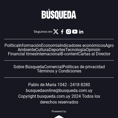
Seguinos en:
Política
Información
Economía
Indicadores económicos
Agro
Ambiente
Cultura
Deportes
Tecnología
Opinión
Financial times
Internacional
B-content
Cartas al Director
Sobre Búsqueda
Comercial
Políticas de privacidad
Términos y Condiciones
Pablo de María 1042 - 2418 8280
busquedaonline@busqueda.com.uy
Copyright busqueda.com.uy 2024 Todos los
derechos reservados