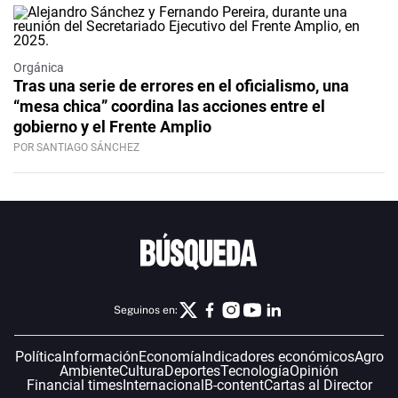
Orgánica
Tras una serie de errores en el oficialismo, una
“mesa chica” coordina las acciones entre el
gobierno y el Frente Amplio
POR SANTIAGO SÁNCHEZ
Seguinos en:
Política
Información
Economía
Indicadores económicos
Agro
Ambiente
Cultura
Deportes
Tecnología
Opinión
Financial times
Internacional
B-content
Cartas al Director