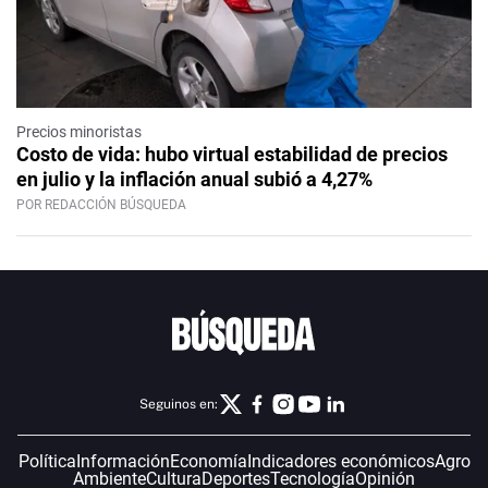
Precios minoristas
Costo de vida: hubo virtual estabilidad de precios
en julio y la inflación anual subió a 4,27%
POR REDACCIÓN BÚSQUEDA
Seguinos en:
Política
Información
Economía
Indicadores económicos
Agro
Ambiente
Cultura
Deportes
Tecnología
Opinión