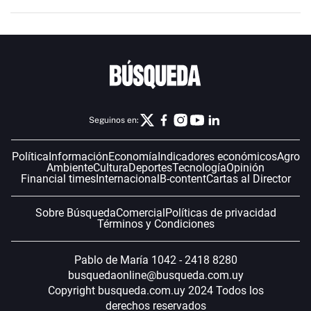
Seguinos en:
Política
Información
Economía
Indicadores económicos
Agro
Ambiente
Cultura
Deportes
Tecnología
Opinión
Financial times
Internacional
B-content
Cartas al Director
Sobre Búsqueda
Comercial
Políticas de privacidad
Términos y Condiciones
Pablo de María 1042 - 2418 8280
busquedaonline@busqueda.com.uy
Copyright busqueda.com.uy 2024 Todos los
derechos reservados