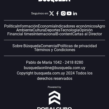
Seguinos en:
Política
Información
Economía
Indicadores económicos
Agro
Ambiente
Cultura
Deportes
Tecnología
Opinión
Financial times
Internacional
B-content
Cartas al Director
Sobre Búsqueda
Comercial
Políticas de privacidad
Términos y Condiciones
Pablo de María 1042 - 2418 8280
busquedaonline@busqueda.com.uy
Copyright busqueda.com.uy 2024 Todos los
derechos reservados