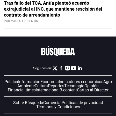
Tras fallo del TCA, Antía planteó acuerdo
extrajudicial al INC, que mantiene rescisión del
contrato de arrendamiento
POR MAURO FLORENTÍN
Seguinos en:
Política
Información
Economía
Indicadores económicos
Agro
Ambiente
Cultura
Deportes
Tecnología
Opinión
Financial times
Internacional
B-content
Cartas al Director
Sobre Búsqueda
Comercial
Políticas de privacidad
Términos y Condiciones