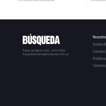
Nosotro
Sobre 
Pablo de María 1042 - 2418 8280
Comerci
busquedaonline@busqueda.com.uy
Política
Término