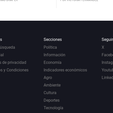
s
Secciones
Segui
Búsqueda
Política
X
al
Información
Faceb
s de privacidad
Economía
Insta
s y Condiciones
Indicadores económicos
Youtu
Agro
Linke
Ambiente
Cultura
Deportes
Tecnología