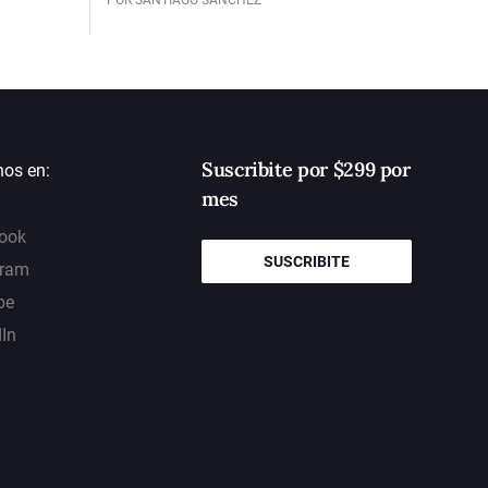
Suscribite por $299 por
nos en:
mes
ook
SUSCRIBITE
gram
be
dIn