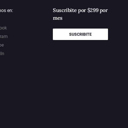
Suscribite por $299 por
nos en:
mes
ook
SUSCRIBITE
gram
be
dIn