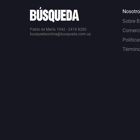
Nosotro
Sobre 
Pablo de María 1042 - 2418 8280
Comerci
busquedaonline@busqueda.com.uy
Política
Término