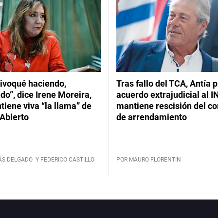
ivoqué haciendo,
Tras fallo del TCA, Antía 
do”, dice Irene Moreira,
acuerdo extrajudicial al I
iene viva “la llama” de
mantiene rescisión del co
Abierto
de arrendamiento
ÁS DELGADO
Y FEDERICO CASTILLO
POR MAURO FLORENTÍN