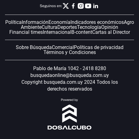
Seguinos en:
Política
Información
Economía
Indicadores económicos
Agro
Ambiente
Cultura
Deportes
Tecnología
Opinión
Financial times
Internacional
B-content
Cartas al Director
Sobre Búsqueda
Comercial
Políticas de privacidad
Términos y Condiciones
Pablo de María 1042 - 2418 8280
busquedaonline@busqueda.com.uy
Copyright busqueda.com.uy 2024 Todos los
derechos reservados