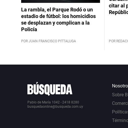
citar al
La rambla, el Parque Rodó o un
Repúbli
estadio de fútbol: los homicidios
se desplazan y complican a la
Policía
POR JUAN FRANCISCO PITTALUGA
POR REDAC
Nosotro
Sobre 
Pablo de María 1042 - 2418 8280
Comerci
busquedaonline@busqueda.com.uy
Política
Término