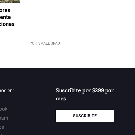
dores
rente
ciones
POR ISMAEL GRAU
Suscribite por $299 por
nos en:
mes
ook
SUSCRIBITE
gram
be