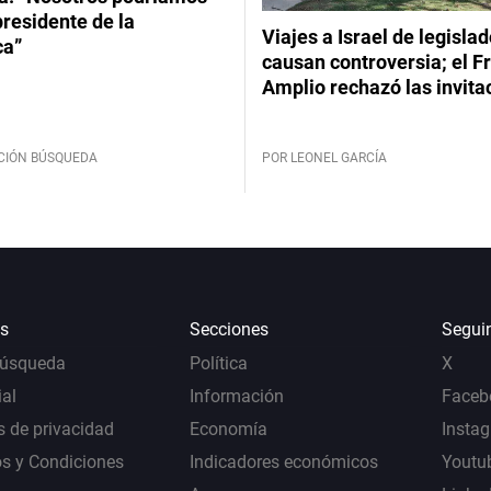
 presidente de la
Viajes a Israel de legisla
ca”
causan controversia; el F
Amplio rechazó las invita
CIÓN BÚSQUEDA
POR LEONEL GARCÍA
s
Secciones
Segui
Búsqueda
Política
X
al
Información
Faceb
s de privacidad
Economía
Insta
s y Condiciones
Indicadores económicos
Youtu