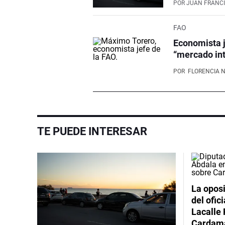
POR
JUAN FRANCI
FAO
Economista j
“mercado int
POR
FLORENCIA 
TE PUEDE INTERESAR
La oposi
del ofic
Lacalle 
Cardama