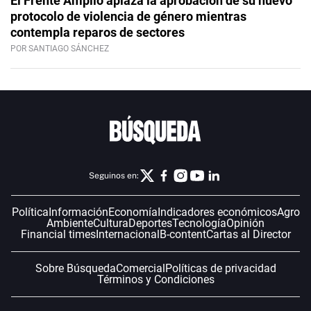
El Frente Amplio aplaza la aprobación de su nuevo
protocolo de violencia de género mientras
contempla reparos de sectores
POR SANTIAGO SÁNCHEZ
Seguinos en:
Política
Información
Economía
Indicadores económicos
Agro
Ambiente
Cultura
Deportes
Tecnología
Opinión
Financial times
Internacional
B-content
Cartas al Director
Sobre Búsqueda
Comercial
Políticas de privacidad
Términos y Condiciones