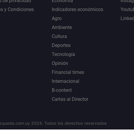
s de privacidad
Economía
Insta
s y Condiciones
Indicadores económicos
Youtu
Agro
Linke
Ambiente
Cultura
Deportes
Tecnología
Opinión
Financial times
Internacional
B-content
Cartas al Director
squeda.com.uy 2024. Todos los derechos reservados