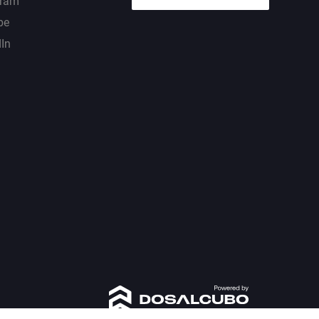
gram
be
dIn