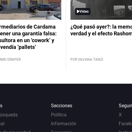
Video
ermediarios de Cardama
¿Qué pasó ayer?: la memor
ener una garantía falsa:
verdad y el efecto Rasho
ultora en un ‘cowork’ y
vendía ‘pallets’
ERMO DRAPER
POR SILVANA TANZI
s
Secciones
Segui
Búsqueda
Política
X
al
Información
Faceb