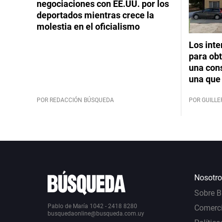
negociaciones con EE.UU. por los
deportados mientras crece la
molestia en el oficialismo
Los int
para obt
una cons
una que 
POR REDACCIÓN BÚSQUEDA
POR GUILL
Nosotro
Sobre 
Pablo de María 1042 - 2418 8280
Comerci
busquedaonline@busqueda.com.uy