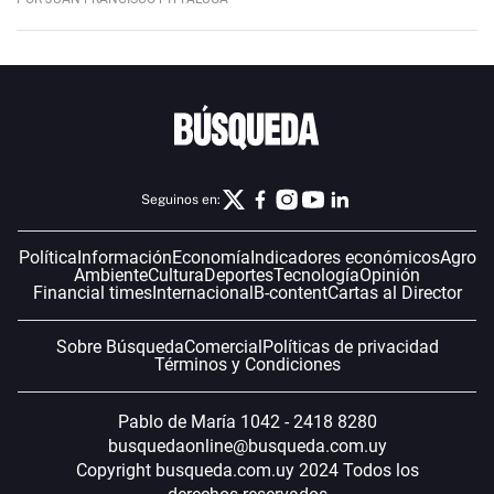
Seguinos en:
Política
Información
Economía
Indicadores económicos
Agro
Ambiente
Cultura
Deportes
Tecnología
Opinión
Financial times
Internacional
B-content
Cartas al Director
Sobre Búsqueda
Comercial
Políticas de privacidad
Términos y Condiciones
Pablo de María 1042 - 2418 8280
busquedaonline@busqueda.com.uy
Copyright busqueda.com.uy 2024 Todos los