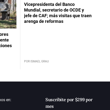
Vicepresidenta del Banco
Mundial, secretario de OCDE y
jefe de CAF; más visitas que traen
arenga de reformas
dores
rente
ciones
POR ISMAEL GRAU
Suscribite por $299 por
nos en:
mes