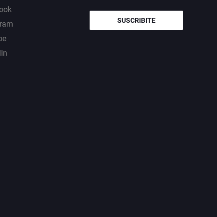
ook
SUSCRIBITE
gram
be
dIn