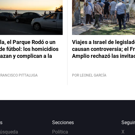
a, el Parque Rodó o un
Viajes a Israel de legisla
de fútbol: los homicidios
causan controversia; el F
azan y complican a la
Amplio rechazó las invita
FRANCISCO PITTALUGA
POR LEONEL GARCÍA
s
Secciones
Segui
Búsqueda
Política
X