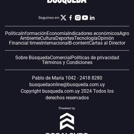
Seguinos en:
Política
Información
Economía
Indicadores económicos
Agro
Ambiente
Cultura
Deportes
Tecnología
Opinión
Financial times
Internacional
B-content
Cartas al Director
Sobre Búsqueda
Comercial
Políticas de privacidad
Términos y Condiciones
Pablo de María 1042 - 2418 8280
busquedaonline@busqueda.com.uy
Copyright busqueda.com.uy 2024 Todos los
derechos reservados