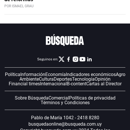
POR ISMAEL GRAU
Seguinos en:
Política
Información
Economía
Indicadores económicos
Agro
Ambiente
Cultura
Deportes
Tecnología
Opinión
Financial times
Internacional
B-content
Cartas al Director
Sobre Búsqueda
Comercial
Políticas de privacidad
Términos y Condiciones
Pablo de María 1042 - 2418 8280
busquedaonline@busqueda.com.uy