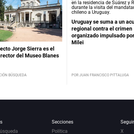
Uruguay se suma a un ac
regional contra el crimen
organizado impulsado por
Milei
tecto Jorge Sierra es el
irector del Museo Blanes
CIÓN BÚSQUEDA
POR JUAN FRANCISCO PITTALUGA
s
Secciones
Segui
Búsqueda
Política
X