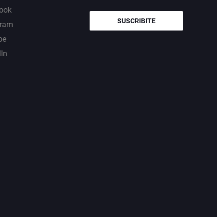
ook
SUSCRIBITE
gram
be
dIn