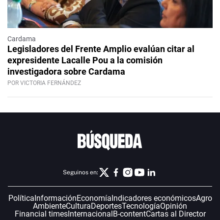
Cardama
Legisladores del Frente Amplio evalúan citar al
expresidente Lacalle Pou a la comisión
investigadora sobre Cardama
POR VICTORIA FERNÁNDEZ
Seguinos en:
Política
Información
Economía
Indicadores económicos
Agro
Ambiente
Cultura
Deportes
Tecnología
Opinión
Financial times
Internacional
B-content
Cartas al Director