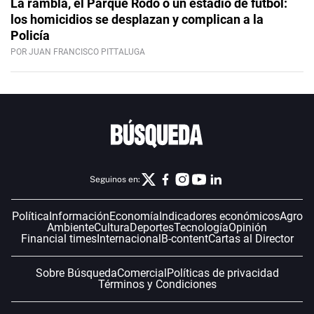
La rambla, el Parque Rodó o un estadio de fútbol:
los homicidios se desplazan y complican a la
Policía
POR JUAN FRANCISCO PITTALUGA
Seguinos en:
Política
Información
Economía
Indicadores económicos
Agro
Ambiente
Cultura
Deportes
Tecnología
Opinión
Financial times
Internacional
B-content
Cartas al Director
Sobre Búsqueda
Comercial
Políticas de privacidad
Términos y Condiciones