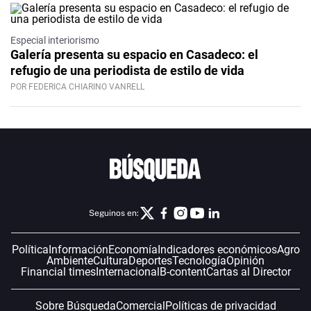
Especial interiorismo
Galería presenta su espacio en Casadeco: el
refugio de una periodista de estilo de vida
POR FEDERICA CHIARINO VANRELL
Seguinos en:
Política
Información
Economía
Indicadores económicos
Agro
Ambiente
Cultura
Deportes
Tecnología
Opinión
Financial times
Internacional
B-content
Cartas al Director
Sobre Búsqueda
Comercial
Políticas de privacidad