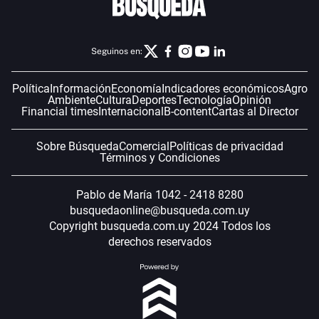
Seguinos en:
Política
Información
Economía
Indicadores económicos
Agro
Ambiente
Cultura
Deportes
Tecnología
Opinión
Financial times
Internacional
B-content
Cartas al Director
Sobre Búsqueda
Comercial
Políticas de privacidad
Términos y Condiciones
Pablo de María 1042 - 2418 8280
busquedaonline@busqueda.com.uy
Copyright busqueda.com.uy 2024 Todos los
derechos reservados