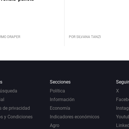
ERMO DRAPER
POR SILVANA TANZI
s
Secciones
Segui
Búsqueda
Política
X
al
Información
Faceb
s de privacidad
Economía
Insta
s y Condiciones
Indicadores económicos
Youtu
Agro
Linke