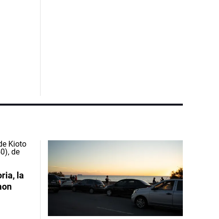
ia, la
mon