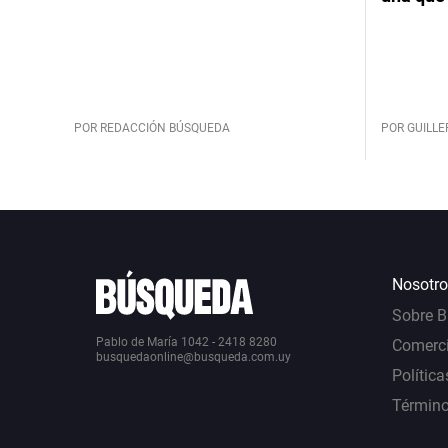
POR REDACCIÓN BÚSQUEDA
POR GUILL
Nosotro
Sobre 
Pablo de María 1042 - 2418 8280
Comerci
busquedaonline@busqueda.com.uy
Política
Término