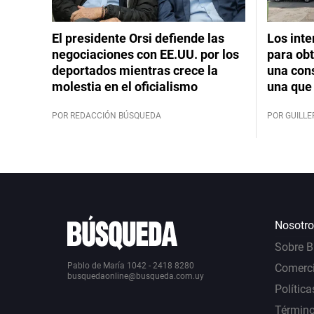
El presidente Orsi defiende las
Los int
negociaciones con EE.UU. por los
para obt
deportados mientras crece la
una cons
molestia en el oficialismo
una que 
POR REDACCIÓN BÚSQUEDA
POR GUILL
Nosotro
Sobre 
Pablo de María 1042 - 2418 8280
Comerci
busquedaonline@busqueda.com.uy
Política
Término