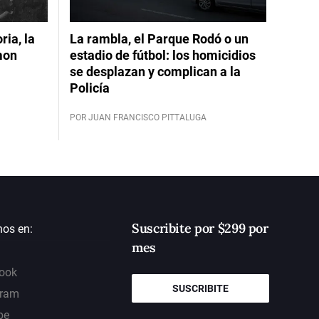
ia, la
La rambla, el Parque Rodó o un
mon
estadio de fútbol: los homicidios
se desplazan y complican a la
Policía
POR JUAN FRANCISCO PITTALUGA
Suscribite por $299 por
nos en:
mes
ook
SUSCRIBITE
gram
be