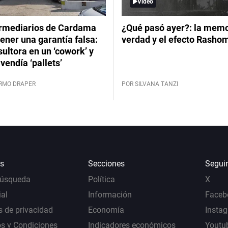
Video
ermediarios de Cardama
¿Qué pasó ayer?: la memor
ener una garantía falsa:
verdad y el efecto Rasho
ultora en un ‘cowork’ y
vendía ‘pallets’
ERMO DRAPER
POR SILVANA TANZI
s
Secciones
Segui
Búsqueda
Política
X
al
Información
Faceb
s de privacidad
Economía
Insta
s y Condiciones
Indicadores económicos
Youtu