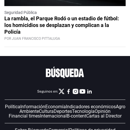
Seguridad Pública
La rambla, el Parque Rodó o un estadio de fútbol:
los homicidios se desplazan y complican a la
Policía
POR JUAN FRANCISCO PITTALUGA
Seguinos en:
Política
Información
Economía
Indicadores económicos
Agro
Ambiente
Cultura
Deportes
Tecnología
Opinión
Financial times
Internacional
B-content
Cartas al Director