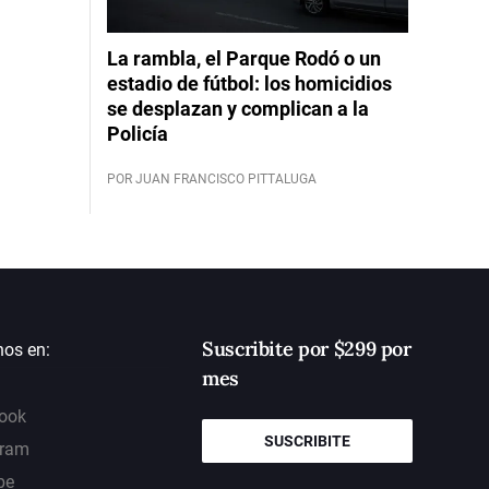
La rambla, el Parque Rodó o un
estadio de fútbol: los homicidios
se desplazan y complican a la
Policía
POR JUAN FRANCISCO PITTALUGA
Suscribite por $299 por
nos en:
mes
ook
SUSCRIBITE
gram
be