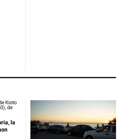
ia, la
mon