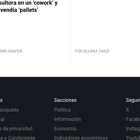
ultora en un ‘cowork’ y
vendía ‘pallets’
ERMO DRAPER
POR SILVANA TANZI
s
Secciones
Segui
Búsqueda
Política
X
al
Información
Faceb
s de privacidad
Economía
Insta
s y Condiciones
Indicadores económicos
Youtu