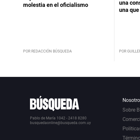
una cons
molestia en el oficialismo
una que 
POR REDACCIÓN BÚSQUEDA
POR GUILL
Nosotro
Sobre 
Pablo de María 1042 - 2418 8280
Comerci
busquedaonline@busqueda.com.uy
Política
Término