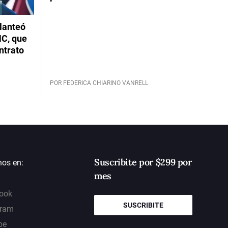
planteó
NC, que
ntrato
POR FEDERICA CHIARINO VANRELL
Suscribite por $299 por
nos en:
mes
ook
SUSCRIBITE
gram
be