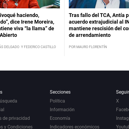
ivoqué haciendo,
Tras fallo del TCA, Antía 
do”, dice Irene Moreira,
acuerdo extrajudicial al I
iene viva “la llama” de
mantiene rescisión del co
Abierto
de arrendamiento
ÁS DELGADO
Y FEDERICO CASTILLO
POR MAURO FLORENTÍN
s
Secciones
Segui
Búsqueda
Política
X
al
Información
Faceb
s de privacidad
Economía
Insta
s y Condiciones
Indicadores económicos
Youtu