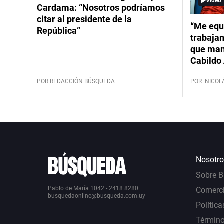
Video
Cardama: “Nosotros podríamos
citar al presidente de la
“Me equ
República”
trabajan
que mant
Cabildo 
POR REDACCIÓN BÚSQUEDA
POR
NICOL
Nosotro
Sobre 
Pablo de María 1042 - 2418 8280
Comerci
busquedaonline@busqueda.com.uy
Política
Término