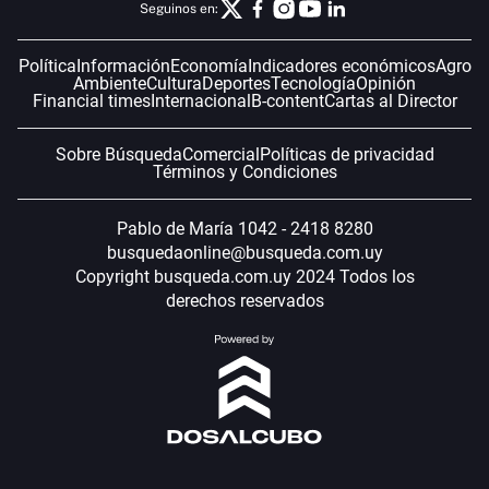
Seguinos en:
Política
Información
Economía
Indicadores económicos
Agro
Ambiente
Cultura
Deportes
Tecnología
Opinión
Financial times
Internacional
B-content
Cartas al Director
Sobre Búsqueda
Comercial
Políticas de privacidad
Términos y Condiciones
Pablo de María 1042 - 2418 8280
busquedaonline@busqueda.com.uy
Copyright busqueda.com.uy 2024 Todos los
derechos reservados