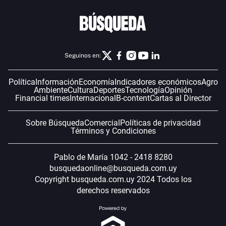
Seguinos en:
Política
Información
Economía
Indicadores económicos
Agro
Ambiente
Cultura
Deportes
Tecnología
Opinión
Financial times
Internacional
B-content
Cartas al Director
Sobre Búsqueda
Comercial
Políticas de privacidad
Términos y Condiciones
Pablo de María 1042 - 2418 8280
busquedaonline@busqueda.com.uy
Copyright busqueda.com.uy 2024 Todos los
derechos reservados