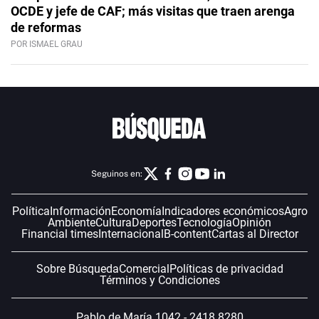
OCDE y jefe de CAF; más visitas que traen arenga
de reformas
POR ISMAEL GRAU
Seguinos en:
Política
Información
Economía
Indicadores económicos
Agro
Ambiente
Cultura
Deportes
Tecnología
Opinión
Financial times
Internacional
B-content
Cartas al Director
Sobre Búsqueda
Comercial
Políticas de privacidad
Términos y Condiciones
Pablo de María 1042 - 2418 8280