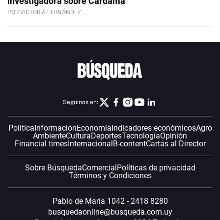
investigadora sobre Cardama
POR VICTORIA FERNÁNDEZ
Seguinos en:
Política
Información
Economía
Indicadores económicos
Agro
Ambiente
Cultura
Deportes
Tecnología
Opinión
Financial times
Internacional
B-content
Cartas al Director
Sobre Búsqueda
Comercial
Políticas de privacidad
Términos y Condiciones
Pablo de María 1042 - 2418 8280
busquedaonline@busqueda.com.uy