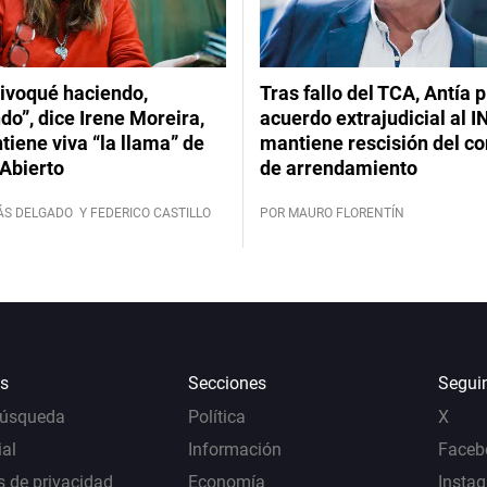
ivoqué haciendo,
Tras fallo del TCA, Antía 
do”, dice Irene Moreira,
acuerdo extrajudicial al I
iene viva “la llama” de
mantiene rescisión del co
Abierto
de arrendamiento
ÁS DELGADO
Y FEDERICO CASTILLO
POR MAURO FLORENTÍN
s
Secciones
Segui
Búsqueda
Política
X
al
Información
Faceb
s de privacidad
Economía
Insta