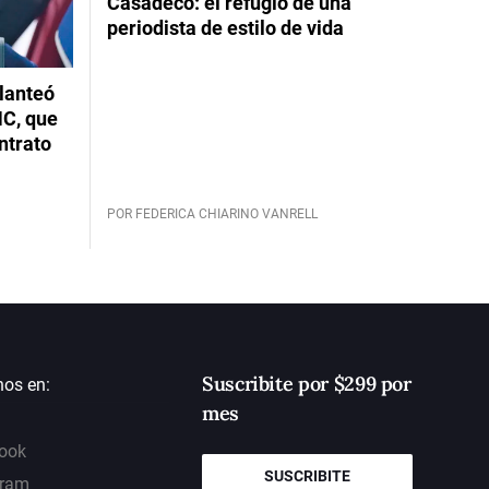
Casadeco: el refugio de una
periodista de estilo de vida
planteó
NC, que
ntrato
POR FEDERICA CHIARINO VANRELL
Suscribite por $299 por
nos en:
mes
ook
SUSCRIBITE
gram