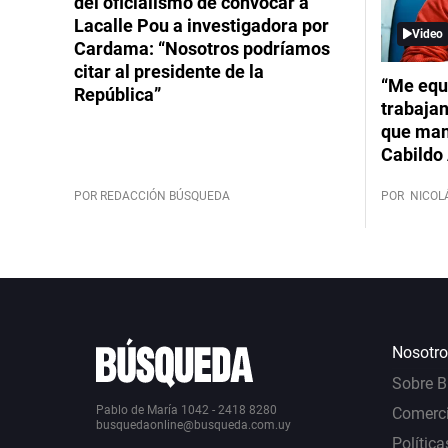
del oficialismo de convocar a
Lacalle Pou a investigadora por
Video
Cardama: “Nosotros podríamos
citar al presidente de la
“Me equ
República”
trabajan
que mant
Cabildo 
POR REDACCIÓN BÚSQUEDA
POR
NICOL
Nosotro
Sobre 
Pablo de María 1042 - 2418 8280
Comerci
busquedaonline@busqueda.com.uy
Política