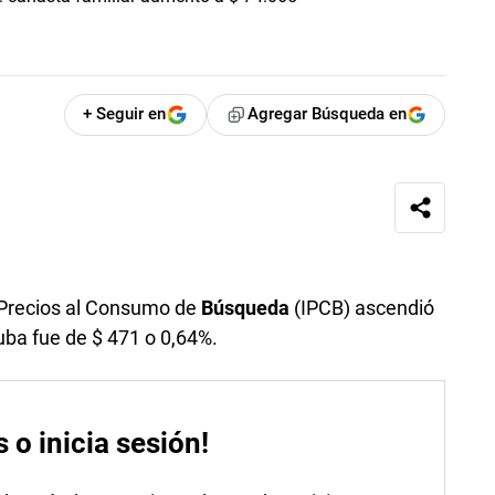
+ Seguir en
Agregar Búsqueda en
e Precios al Consumo de
Búsqueda
(IPCB) ascendió
uba fue de $ 471 o 0,64%.
s o inicia sesión!