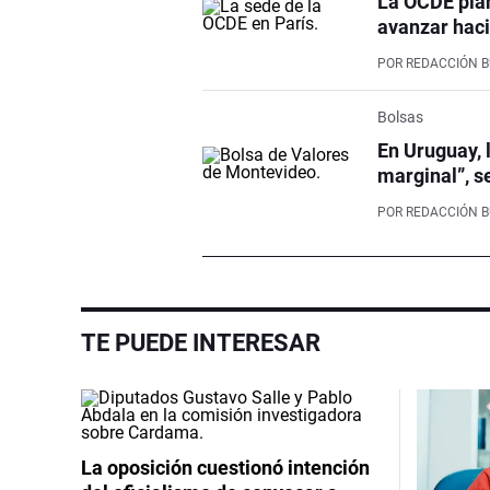
La OCDE pla
avanzar haci
POR
REDACCIÓN 
Bolsas
En Uruguay, 
marginal”, s
POR
REDACCIÓN 
TE PUEDE INTERESAR
La oposición cuestionó intención