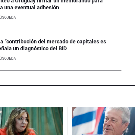
nteó a Uruguay firmar un memorando para
a una eventual adhesión
BÚSQUEDA
la “contribución del mercado de capitales es
eñala un diagnóstico del BID
BÚSQUEDA