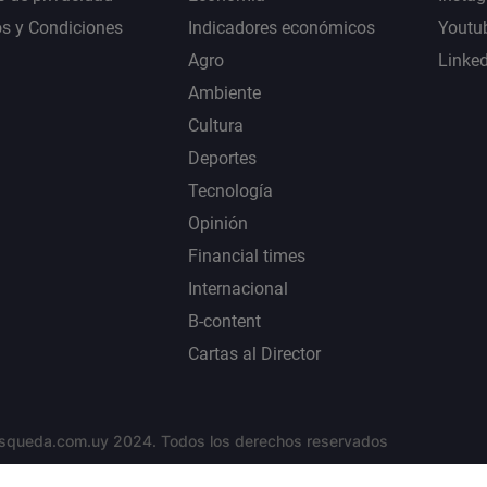
s y Condiciones
Indicadores económicos
Youtu
Agro
Linke
Ambiente
Cultura
Deportes
Tecnología
Opinión
Financial times
Internacional
B-content
Cartas al Director
squeda.com.uy 2024. Todos los derechos reservados