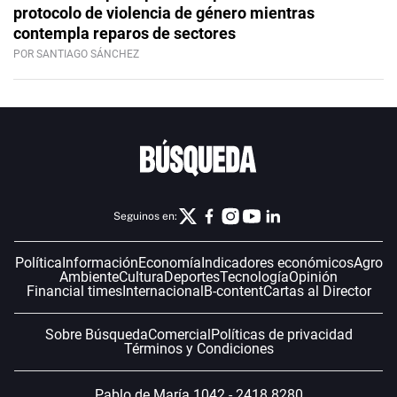
protocolo de violencia de género mientras
contempla reparos de sectores
POR SANTIAGO SÁNCHEZ
Seguinos en:
Política
Información
Economía
Indicadores económicos
Agro
Ambiente
Cultura
Deportes
Tecnología
Opinión
Financial times
Internacional
B-content
Cartas al Director
Sobre Búsqueda
Comercial
Políticas de privacidad
Términos y Condiciones
Pablo de María 1042 - 2418 8280