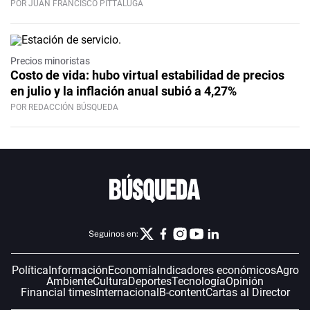
POR JUAN FRANCISCO PITTALUGA
Precios minoristas
Costo de vida: hubo virtual estabilidad de precios
en julio y la inflación anual subió a 4,27%
POR REDACCIÓN BÚSQUEDA
Seguinos en:
Política
Información
Economía
Indicadores económicos
Agro
Ambiente
Cultura
Deportes
Tecnología
Opinión
Financial times
Internacional
B-content
Cartas al Director