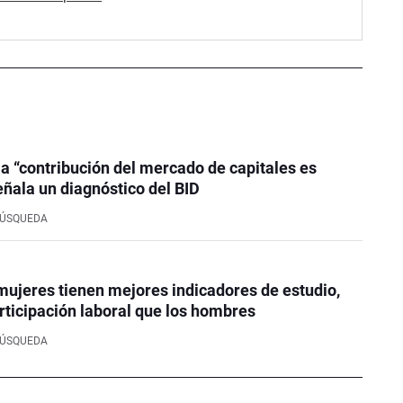
la “contribución del mercado de capitales es
eñala un diagnóstico del BID
BÚSQUEDA
mujeres tienen mejores indicadores de estudio,
rticipación laboral que los hombres
BÚSQUEDA