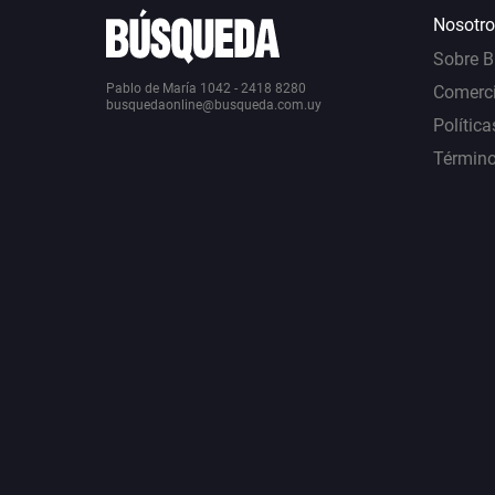
Nosotro
Sobre 
Pablo de María 1042 - 2418 8280
Comerci
busquedaonline@busqueda.com.uy
Política
Término