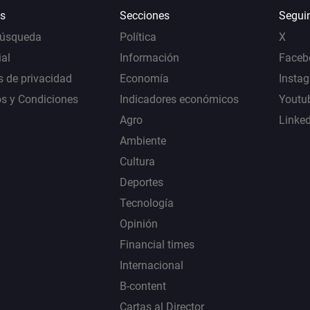
s
Secciones
Segui
Búsqueda
Política
X
al
Información
Faceb
s de privacidad
Economía
Insta
s y Condiciones
Indicadores económicos
Youtu
Agro
Linke
Ambiente
Cultura
Deportes
Tecnología
Opinión
Financial times
Internacional
B-content
Cartas al Director