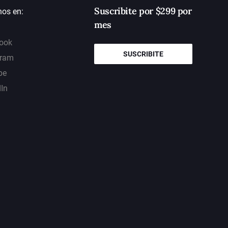
Suscribite por $299 por
nos en:
mes
ook
SUSCRIBITE
gram
be
dIn