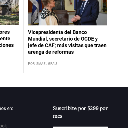
dores
Vicepresidenta del Banco
rente
Mundial, secretario de OCDE y
ciones
jefe de CAF; más visitas que traen
arenga de reformas
POR ISMAEL GRAU
Suscribite por $299 por
nos en:
mes
ook