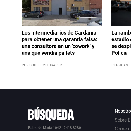
Los intermediarios de Cardama
La rambl
para obtener una garantía falsa:
estadio 
una consultora en un 'cowork' y
se despl
una que vendía pallets
Policía
POR GUILLERMO DRAPER
POR JUAN 
Nosotro
Sobre 
Pablo de María 1042 - 2418 8280
Comerci