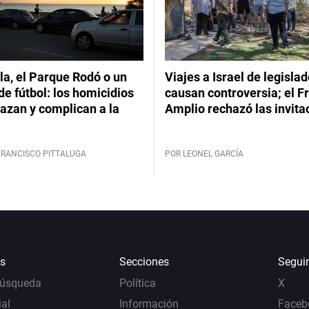
a, el Parque Rodó o un
Viajes a Israel de legisla
de fútbol: los homicidios
causan controversia; el F
azan y complican a la
Amplio rechazó las invita
FRANCISCO PITTALUGA
POR LEONEL GARCÍA
s
Secciones
Segui
Búsqueda
Política
X
al
Información
Faceb