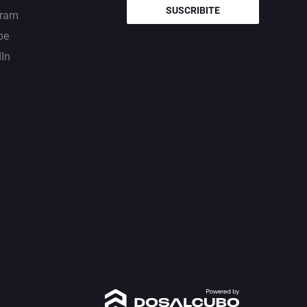
SUSCRIBITE
gram
be
dIn