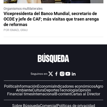
Organismos multilaterales
Vicepresidenta del Banco Mundial, secretario de
OCDE y jefe de CAF; más visitas que traen arenga
de reformas
POR ISMAEL GRAU
Seguinos en:
Política
Información
Economía
Indicadores económicos
Agro
Ambiente
Cultura
Deportes
Tecnología
Opinión
Financial times
Internacional
B-content
Cartas al Director
Sobre Búsqueda
Comercial
Políticas de privacidad