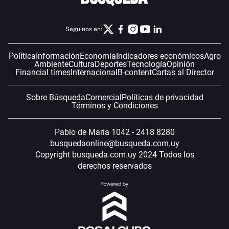
Seguinos en:
Política
Información
Economía
Indicadores económicos
Agro
Ambiente
Cultura
Deportes
Tecnología
Opinión
Financial times
Internacional
B-content
Cartas al Director
Sobre Búsqueda
Comercial
Políticas de privacidad
Términos y Condiciones
Pablo de María 1042 - 2418 8280
busquedaonline@busqueda.com.uy
Copyright busqueda.com.uy 2024 Todos los
derechos reservados