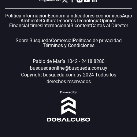
Política
Información
Economía
Indicadores económicos
Agro
Ambiente
Cultura
Deportes
Tecnología
Opinión
Financial times
Internacional
B-content
Cartas al Director
Sobre Búsqueda
Comercial
Políticas de privacidad
Términos y Condiciones
Pablo de María 1042 - 2418 8280
busquedaonline@busqueda.com.uy
Copyright busqueda.com.uy 2024 Todos los
derechos reservados