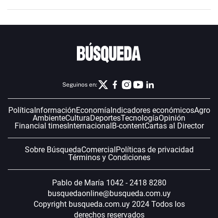
Seguinos en:
Política
Información
Economía
Indicadores económicos
Agro
Ambiente
Cultura
Deportes
Tecnología
Opinión
Financial times
Internacional
B-content
Cartas al Director
Sobre Búsqueda
Comercial
Políticas de privacidad
Términos y Condiciones
Pablo de María 1042 - 2418 8280
busquedaonline@busqueda.com.uy
Copyright busqueda.com.uy 2024 Todos los
derechos reservados