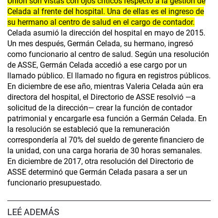
Unión son vistas con ojos críticos respecto a la gestión de
Celada al frente del hospital. Una de ellas es el ingreso de
su hermano al centro de salud en el cargo de contador.
Celada asumió la dirección del hospital en mayo de 2015.
Un mes después, Germán Celada, su hermano, ingresó
como funcionario al centro de salud. Según una resolución
de ASSE, Germán Celada accedió a ese cargo por un
llamado público. El llamado no figura en registros públicos.
En diciembre de ese año, mientras Valeria Celada aún era
directora del hospital, el Directorio de ASSE resolvió —a
solicitud de la dirección— crear la función de contador
patrimonial y encargarle esa función a Germán Celada. En
la resolución se estableció que la remuneración
correspondería al 70% del sueldo de gerente financiero de
la unidad, con una carga horaria de 30 horas semanales.
En diciembre de 2017, otra resolución del Directorio de
ASSE determinó que Germán Celada pasara a ser un
funcionario presupuestado.
LEÉ ADEMÁS