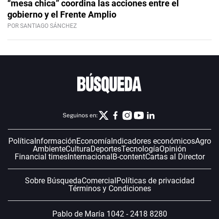
“mesa chica” coordina las acciones entre el
gobierno y el Frente Amplio
POR SANTIAGO SÁNCHEZ
Seguinos en:
Política
Información
Economía
Indicadores económicos
Agro
Ambiente
Cultura
Deportes
Tecnología
Opinión
Financial times
Internacional
B-content
Cartas al Director
Sobre Búsqueda
Comercial
Políticas de privacidad
Términos y Condiciones
Pablo de María 1042 - 2418 8280