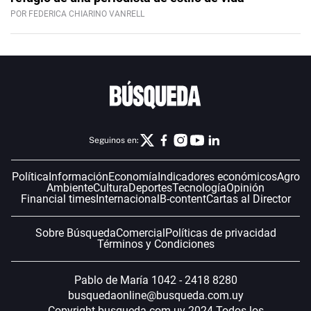
POR FEDERICA CHIARINO VANRELL
Seguinos en:
Política
Información
Economía
Indicadores económicos
Agro
Ambiente
Cultura
Deportes
Tecnología
Opinión
Financial times
Internacional
B-content
Cartas al Director
Sobre Búsqueda
Comercial
Políticas de privacidad
Términos y Condiciones
Pablo de María 1042 - 2418 8280
busquedaonline@busqueda.com.uy
Copyright busqueda.com.uy 2024 Todos los