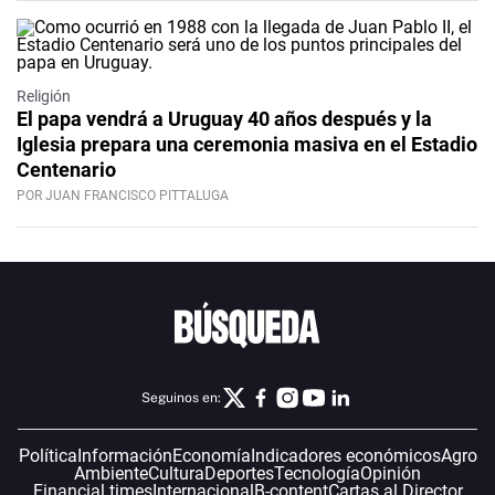
Religión
El papa vendrá a Uruguay 40 años después y la
Iglesia prepara una ceremonia masiva en el Estadio
Centenario
POR JUAN FRANCISCO PITTALUGA
Seguinos en:
Política
Información
Economía
Indicadores económicos
Agro
Ambiente
Cultura
Deportes
Tecnología
Opinión
Financial times
Internacional
B-content
Cartas al Director