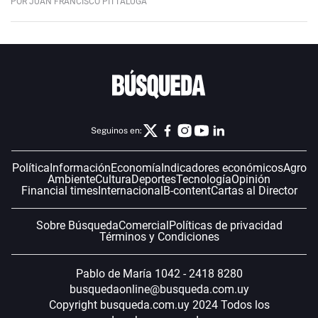
POR JUAN FRANCISCO PITTALUGA
Seguinos en:
Política
Información
Economía
Indicadores económicos
Agro
Ambiente
Cultura
Deportes
Tecnología
Opinión
Financial times
Internacional
B-content
Cartas al Director
Sobre Búsqueda
Comercial
Políticas de privacidad
Términos y Condiciones
Pablo de María 1042 - 2418 8280
busquedaonline@busqueda.com.uy
Copyright busqueda.com.uy 2024 Todos los