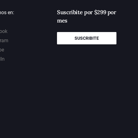
Suscribite por $299 por
nos en:
mes
ook
SUSCRIBITE
gram
be
dIn