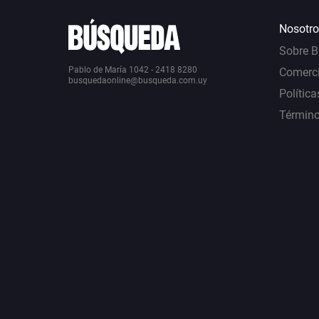
Nosotro
Sobre 
Pablo de María 1042 - 2418 8280
Comerci
busquedaonline@busqueda.com.uy
Política
Término