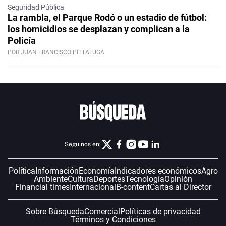
Seguridad Pública
La rambla, el Parque Rodó o un estadio de fútbol:
los homicidios se desplazan y complican a la
Policía
POR JUAN FRANCISCO PITTALUGA
Seguinos en:
Política
Información
Economía
Indicadores económicos
Agro
Ambiente
Cultura
Deportes
Tecnología
Opinión
Financial times
Internacional
B-content
Cartas al Director
Sobre Búsqueda
Comercial
Políticas de privacidad
Términos y Condiciones