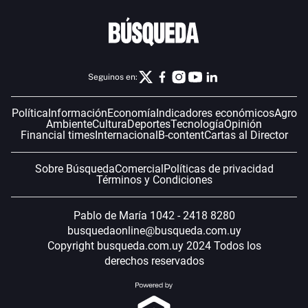
Seguinos en:
Política
Información
Economía
Indicadores económicos
Agro
Ambiente
Cultura
Deportes
Tecnología
Opinión
Financial times
Internacional
B-content
Cartas al Director
Sobre Búsqueda
Comercial
Políticas de privacidad
Términos y Condiciones
Pablo de María 1042 - 2418 8280
busquedaonline@busqueda.com.uy
Copyright busqueda.com.uy 2024 Todos los
derechos reservados