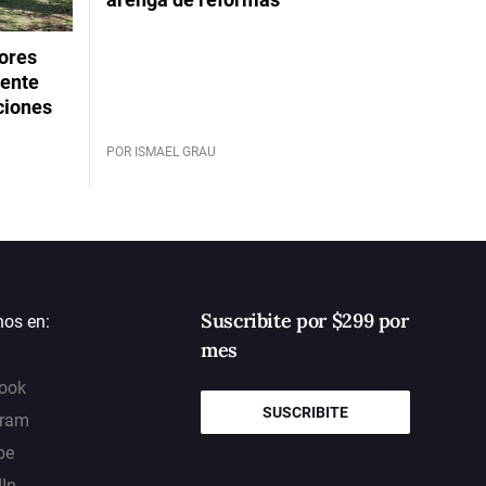
dores
rente
ciones
POR ISMAEL GRAU
Suscribite por $299 por
nos en:
mes
ook
SUSCRIBITE
gram
be
dIn