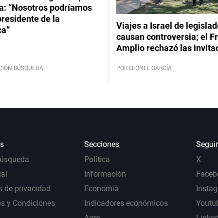
: “Nosotros podríamos
 presidente de la
Viajes a Israel de legisla
ca”
causan controversia; el F
Amplio rechazó las invita
CIÓN BÚSQUEDA
POR LEONEL GARCÍA
s
Secciones
Segui
Búsqueda
Política
X
al
Información
Faceb
s de privacidad
Economía
Insta
s y Condiciones
Indicadores económicos
Youtu
Agro
Linke