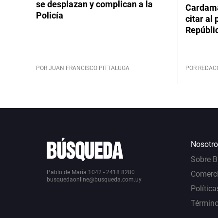
se desplazan y complican a la
Cardama
Policía
citar al
Repúbli
POR JUAN FRANCISCO PITTALUGA
POR REDAC
Nosotro
Sobre 
Pablo de María 1042 - 2418 8280
Comerci
busquedaonline@busqueda.com.uy
Política
Término